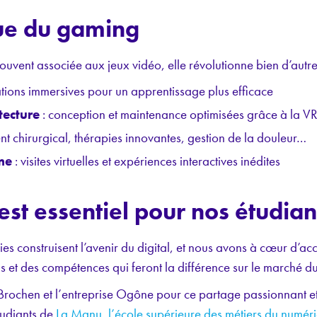
que du gaming
t souvent associée aux jeux vidéo, elle révolutionne bien d’autre
ations immersives pour un apprentissage plus efficace
tecture
: conception et maintenance optimisées grâce à la V
nt chirurgical, thérapies innovantes, gestion de la douleur…
me
: visites virtuelles et expériences interactives inédites
est essentiel pour nos étudian
es construisent l’avenir du digital, et nous avons à cœur d’
ls et des compétences qui feront la différence sur le marché du 
Brochen et l’entreprise Ogône pour ce partage passionnant et
tudiants de
La Manu, l’école supérieure des métiers du numér