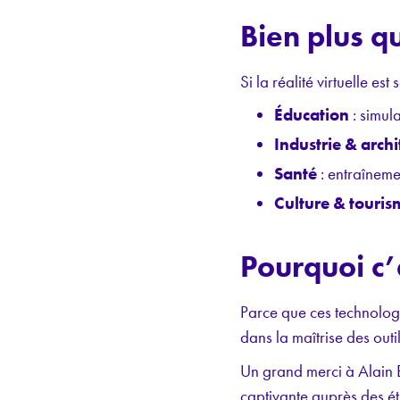
Bien plus 
Si la réalité virtuelle es
Éducation
: simul
Industrie & archi
Santé
: entraîneme
Culture & touris
Pourquoi c’
Parce que ces technologi
dans la maîtrise des outi
Un grand merci à Alain 
captivante auprès des é