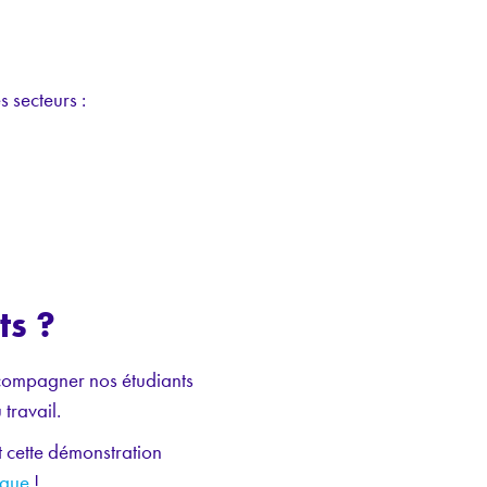
s secteurs :
R
ts ?
accompagner nos étudiants
travail.
 cette démonstration
ique
!