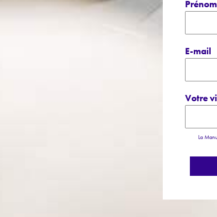
Préno
E-mail
Votre vi
La Manu 