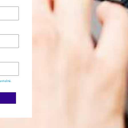
entialité
.