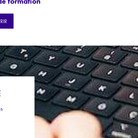
de formation
RIR
E
ns