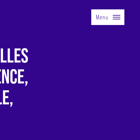
Menu
LLES
ENCE,
LE,