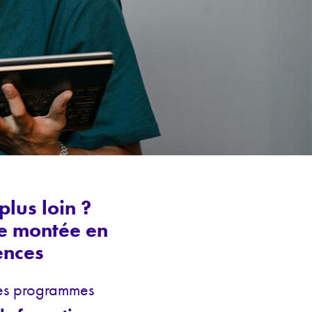
plus loin ?
e montée en
ences
res programmes