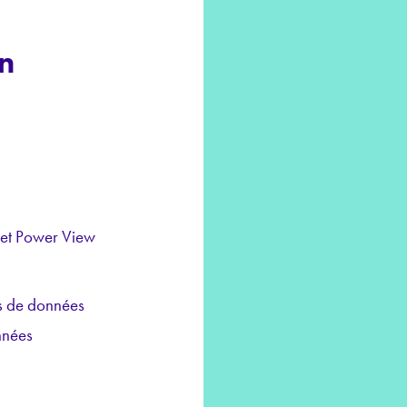
n
 et Power View
es de données
nnées