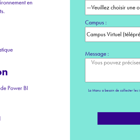
nvironnement en
s.
Campus :
atique
Message :
on
s de Power BI
La Manu a besoin de collecter les i
d