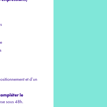
es
ce
s
 positionnement et d’un
compléter le
nse sous 48h.