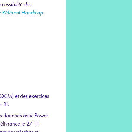
cessibilité des
e Référent Handicap
.
e (QCM) et des exercices
r BI.
 les données avec Power
élivrance le 27-11-
et de valoriser et