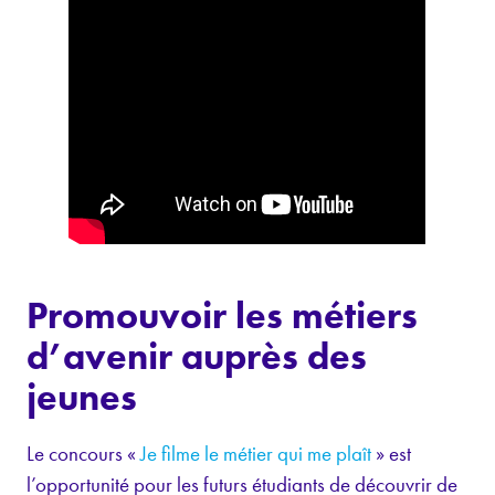
Promouvoir les métiers
d’avenir auprès des
jeunes
Le concours «
Je filme le métier qui me plaît
» est
l’opportunité pour les futurs étudiants de découvrir de